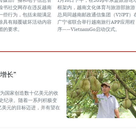
传媒部广播和电子信息管
1月16日下午，在2019年东盟旅游论
脸书社交网存在违反越南
框架内，越南文化体育与旅游部旅游
一些行为，包括未能满足
总局同越南邮政通信集团（VNPT）
除具有颠覆破坏活动内容
广宁省联合举行越南旅行APP应用程
团的要求。
序——VietnamGo启动仪式。
增长”
能为国家创造数十亿美元的收
历史纪录。随着一系列积极变
5亿美元的目标迈进，并有望在