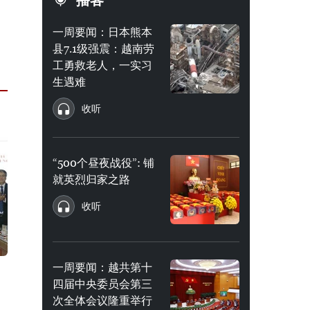
播客
一周要闻：日本熊本
县7.1级强震：越南劳
工勇救老人，一实习
生遇难
收听
“500个昼夜战役”: 铺
就英烈归家之路
收听
一周要闻：越共第十
四届中央委员会第三
次全体会议隆重举行