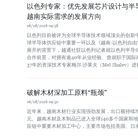
以色列专家：优先发展芯片设计与半
越南实际需求的发展方向
06/08/2026 09:58
以色列目前被评为全球半导体技术领域顶尖的创新
球半导体供应链中重要一环以及《越南-以色列自由贸
展开的背景下，越通社驻以色列记者就以色列半导
合作前景，对拥有逾40年从业经验、曾就职于国际
37年的资深技术专家梅尔·沙莱夫（Mel Shalev）
破解木材深加工原料“瓶颈”
06/08/2026 09:50
近年来，越南木材行业实现强劲发展，出口额持续增长
元。越南木材及木制品已进入全球140多个国家和
应链中重要木材加工中心，主要市场包括美国、日