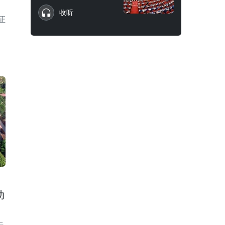
收听
证
动