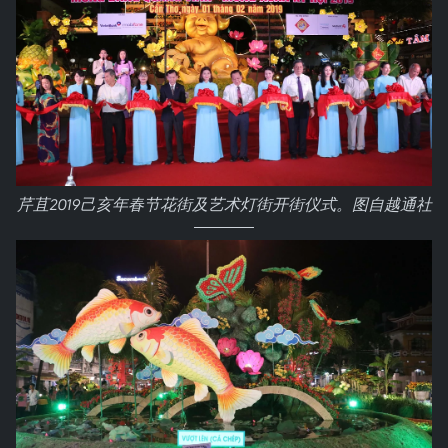
芹苴2019己亥年春节花街及艺术灯街开街仪式。图自越通社