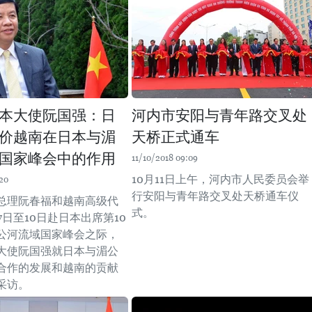
本大使阮国强：日
河内市安阳与青年路交叉处
价越南在日本与湄
天桥正式通车
国家峰会中的作用
11/10/2018 09:09
10月11日上午，河内市人民委员会举
20
行安阳与青年路交叉处天桥通车仪
总理阮春福和越南高级代
式。
7日至10日赴日本出席第10
公河流域国家峰会之际，
大使阮国强就日本与湄公
合作的发展和越南的贡献
采访。