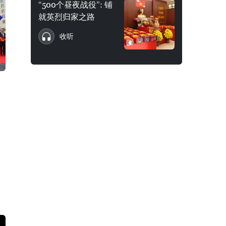
“500个昼夜战役”: 铺
就英烈归家之路
收听