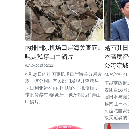
内排国际机场口岸海关查获1
越南驻日
吨走私穿山甲鳞片
本高度评
公河流域
01/10/2018 02:22
9月29日内排国际机场口岸海关分局透
05/10/2018 04:
露，该分局同有关部门发现并查获从
值越南政府
尼日利亚运往内排机场的一批货物，
表团自10月
该批货藏有1顿象牙、象牙制品和穿山
届日本与湄
甲鳞片。
越南驻日本
河流域国家
接受记者的