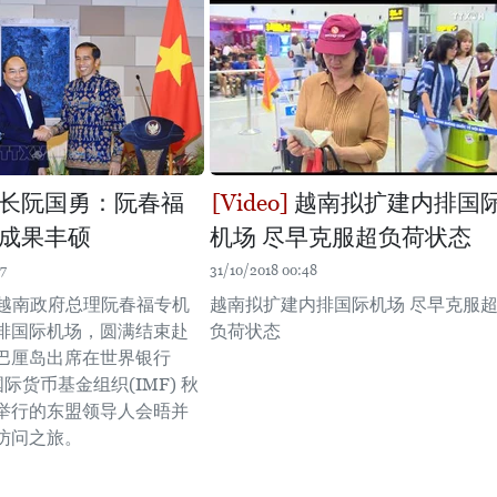
长阮国勇：阮春福
越南拟扩建内排国
成果丰硕
机场 尽早克服超负荷状态
17
31/10/2018 00:48
，越南政府总理阮春福专机
越南拟扩建内排国际机场 尽早克服
排国际机场，圆满结束赴
负荷状态
巴厘岛出席在世界银行
际货币基金组织(IMF) 秋
举行的东盟领导人会晤并
访问之旅。