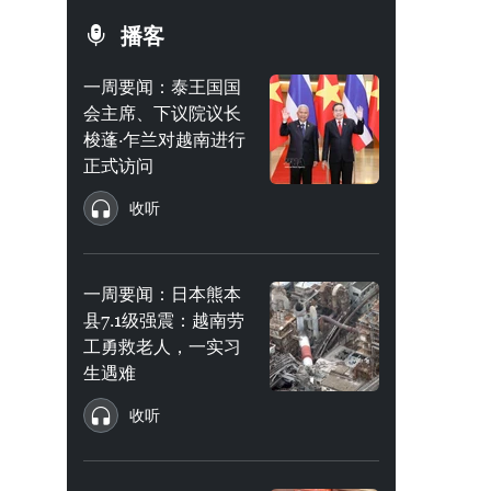
播客
一周要闻：泰王国国
会主席、下议院议长
梭蓬·乍兰对越南进行
正式访问
收听
一周要闻：日本熊本
县7.1级强震：越南劳
工勇救老人，一实习
生遇难
收听