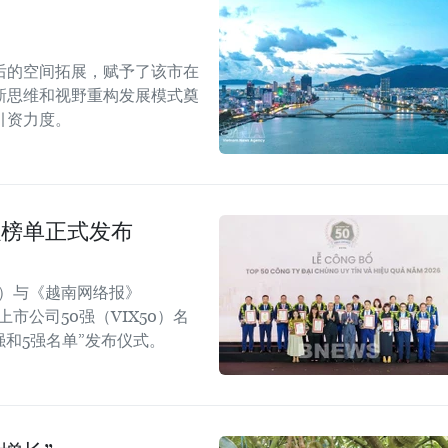
后的空间拓展，赋予了该市在
新思维和视野重构发展模式奠
引资力度。
强榜单正式发布
rt）与《越南网络报》
效上市公司50强（VIX50）名
强和5强名单”发布仪式。