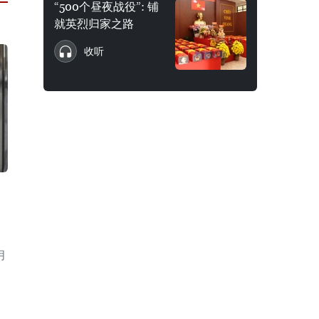
“500个昼夜战役”: 铺
就英烈归家之路
收听
月