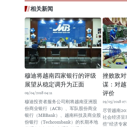
相关新闻
穆迪将越南四家银行的评级
挫败敌对
展望从稳定调升为正面
谋：对越
评价
09/04/2018 04:11
穆迪投资者服务公司刚将越南亚洲股
29/05/2018 07:
份商业银行（ACB）、军队股份商业
尽管越南20
银行（MBBank）、越南科技及商业股
社会经济呈
份银行（Techcombank）的长期本地
些“经济专