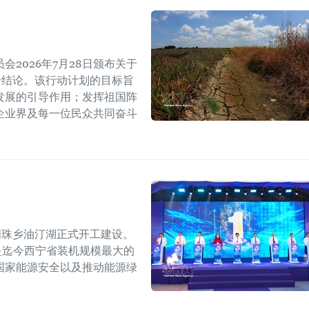
2026年7月28日颁布关于
W号结论。该行动计划的目标旨
发展的引导作用；发挥祖国阵
企业界及每一位民众共同奋斗
明珠乡油汀湖正式开工建设。
，是迄今西宁省装机规模最大的
国家能源安全以及推动能源绿