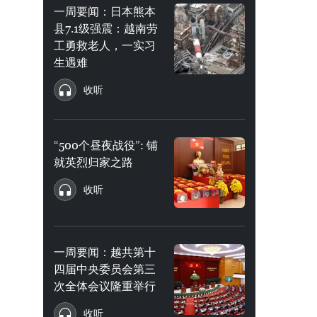
一周要闻：日本熊本
县7.1级强震：越南劳
工勇救老人，一实习
生遇难
收听
“500个昼夜战役”: 铺
就英烈归家之路
收听
一周要闻：越共第十
四届中央委员会第三
次全体会议隆重举行
收听