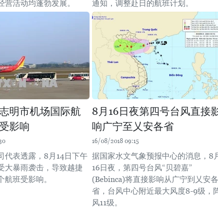
经营活动均蓬勃发展。
通知，调整赴日的航班计划。
志明市机场国际航
8月16日夜第四号台风直接
受影响
响广宁至乂安各省
30
16/08/2018 09:15
司代表透露，8月14日下午
据国家水文气象预报中心的消息，8
受大暴雨袭击，导致越捷
16日夜，第四号台风“贝碧嘉”
个航班受影响。
(Bebinca)将直接影响从广宁到乂安
省，台风中心附近最大风度8-9级，
风11级。