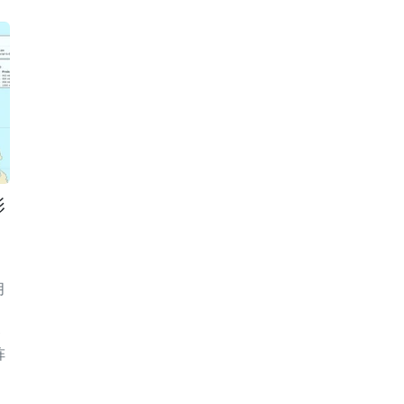
影
月
各
阵