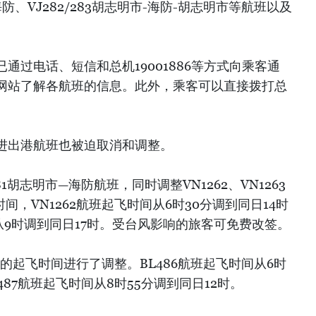
海防、VJ282/283胡志明市-海防-胡志明市等航班以及
通过电话、短信和总机19001886等方式向乘客通
网站了解各航班的信息。此外，乘客可以直接拨打总
进出港航班也被迫取消和调整。
81胡志明市—海防航班，同时调整VN1262、VN1263
，VN1262航班起飞时间从6时30分调到同日14时
间从9时调到同日17时。受台风影响的旅客可免费改签。
的起飞时间进行了调整。BL486航班起飞时间从6时
487航班起飞时间从8时55分调到同日12时。