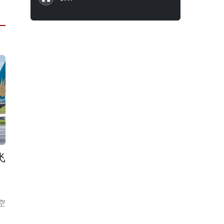
飞
空
出