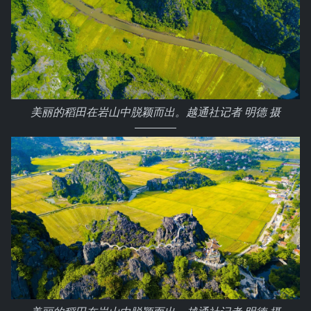
美丽的稻田在岩山中脱颖而出。越通社记者 明德 摄