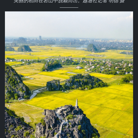
美丽的稻田在岩山中脱颖而出。越通社记者 明德 摄