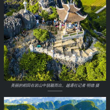
美丽的稻田在岩山中脱颖而出。越通社记者 明德 摄