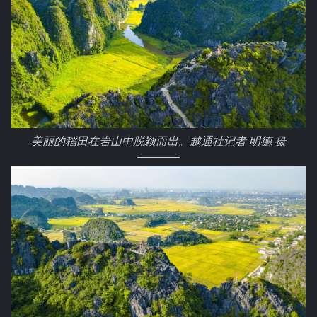
美丽的稻田在岩山中脱颖而出。越通社记者 明德 摄