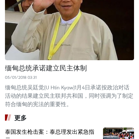
缅甸总统承诺建立民主体制
05/01/2018 03:31
缅甸总统吴廷觉(U Htin Kyaw)1月4日承诺按政治对话
活动的结果建立民主联邦共和国，同时强调为了制定
符合缅甸的宪法的重要性。
更多
泰国发生枪击案：泰总理发出紧急指