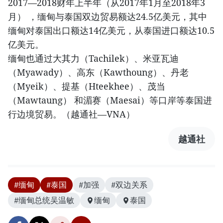
2017—2018财年上半年（从2017年1月至2018年3
月） ，缅甸与泰国双边贸易额达24.5亿美元，其中
缅甸对泰国出口额达14亿美元，从泰国进口额达10.5
亿美元。
缅甸也通过大其力（Tachilek）、米亚瓦迪
（Myawady）、高东（Kawthoung）、丹老
（Myeik）、提基（Hteekhee）、茂当
（Mawtaung） 和湄赛（Maesai）等口岸等泰国进
行边境贸易。（越通社—VNA）
越通社
#缅甸
#泰国
#加强
#双边关系
#缅甸总统吴温敏
缅甸
泰国