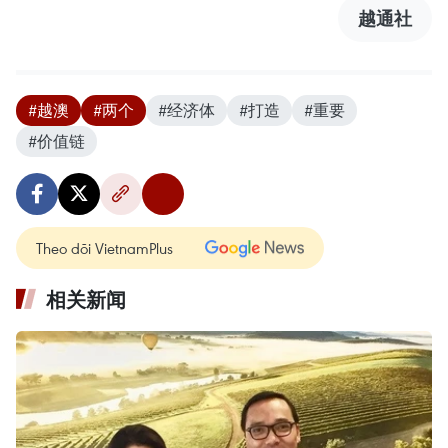
越通社
#越澳
#两个
#经济体
#打造
#重要
#价值链
Theo dõi VietnamPlus
相关新闻