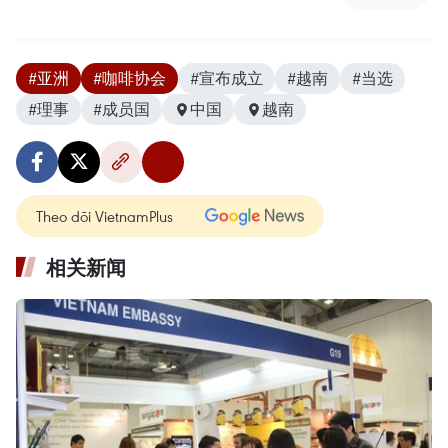
#亚洲
#咖啡协会
#宣布成立
#越南
#当选
#理事
#成员国
中国
越南
Theo dõi VietnamPlus
相关新闻