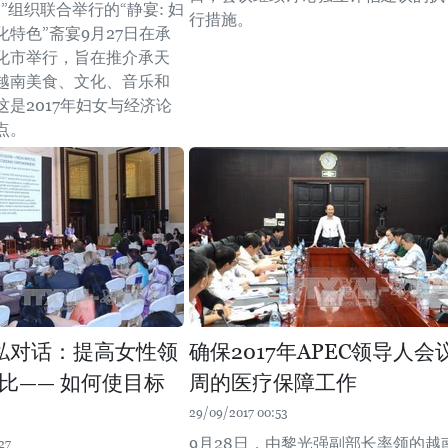
”组织联合举行的“静宴: 妇
行措施。
特色”斋宴9月27日在承
化市举行，旨在推介承天
越南美食、文化、音乐和
是2017年妇女与经济论
点。
公私对话：提高女性领
确保2017年APEC领导人会
比—— 如何使目标
周的医疗保障工作
29/09/2017 00:53
9月28日，由黎光强副部长率领的越
27