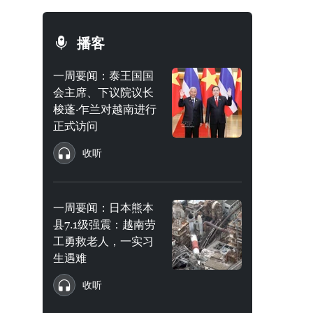
播客
一周要闻：泰王国国
会主席、下议院议长
梭蓬·乍兰对越南进行
正式访问
收听
一周要闻：日本熊本
县7.1级强震：越南劳
工勇救老人，一实习
生遇难
收听