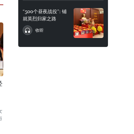
“500个昼夜战役”: 铺
就英烈归家之路
收听
经
女
与