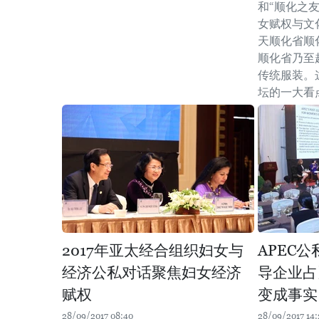
和“顺化之友
女赋权与文化
天顺化省顺
顺化省乃至
传统服装。这
坛的一大看
2017年亚太经合组织妇女与
APEC
经济公私对话聚焦妇女经济
导企业占
赋权
变成事实
28/09/2017 08:40
28/09/2017 14: