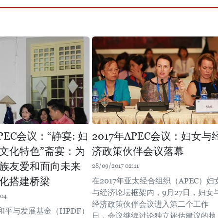
APEC会议：“静宴: 妇
2017年APEC会议：妇女与
文化特色”斋宴：为
济政策伙伴会议落幕
族友爱和面向未来
28/09/2017 02:11
化搭建桥梁
在2017年亚太经合组织（APEC）妇
与经济论坛框架内，9月27日，妇女
:04
经济政策伙伴会议进入第二个工作
和平与发展基金（HPDF）
日，会议继续讨论独立评估建议的执