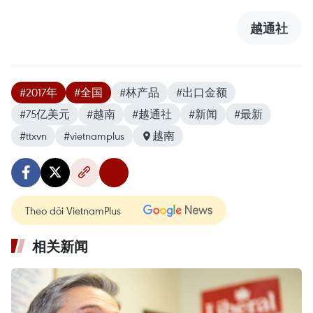
越通社
#2017年
#全国
#林产品
#出口金额
#75亿美元
#越南
#越通社
#新闻
#最新
#ttxvn
#vietnamplus
越南
Theo dõi VietnamPlus
相关新闻