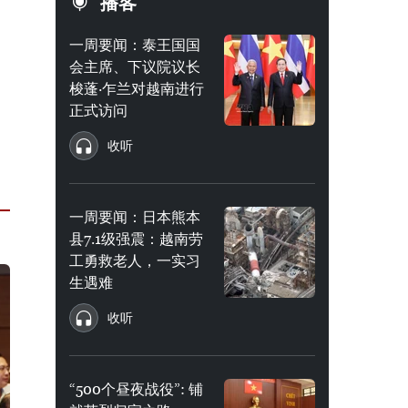
播客
一周要闻：泰王国国
会主席、下议院议长
梭蓬·乍兰对越南进行
正式访问
收听
一周要闻：日本熊本
县7.1级强震：越南劳
工勇救老人，一实习
生遇难
收听
“500个昼夜战役”: 铺