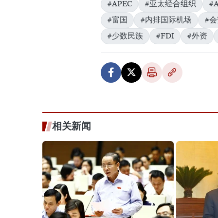
#APEC
#亚太经合组织
#
#富国
#内排国际机场
#会
#少数民族
#FDI
#外资
相关新闻