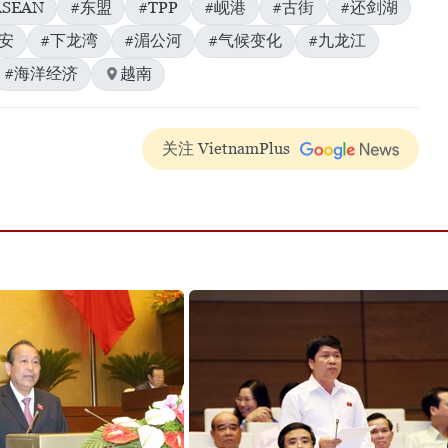
ASEAN
#东盟
#TPP
#岘港
#古街
#还剑湖
安
#下龙湾
#湄公河
#气候变化
#九龙江
#海洋经济
越南
关注 VietnamPlus