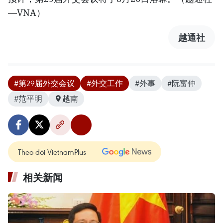
—VNA）
越通社
#第29届外交会议
#外交工作
#外事
#阮富仲
#范平明
越南
Theo dõi VietnamPlus
相关新闻