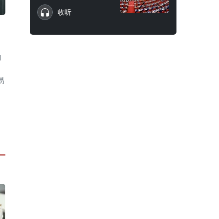
收听
内
易
售