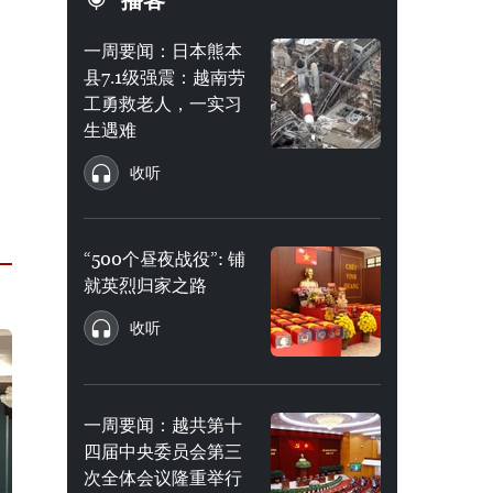
播客
一周要闻：日本熊本
县7.1级强震：越南劳
工勇救老人，一实习
生遇难
收听
“500个昼夜战役”: 铺
就英烈归家之路
收听
一周要闻：越共第十
四届中央委员会第三
次全体会议隆重举行