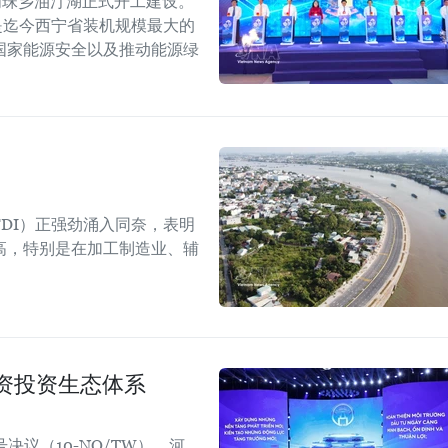
明珠乡油汀湖正式开工建设。
，是迄今西宁省装机规模最大的
国家能源安全以及推动能源绿
DI）正强劲涌入同奈，表明
高，特别是在加工制造业、辅
资投资生态体系
议（10-NQ/TW），河