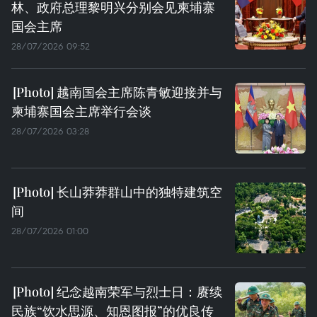
林、政府总理黎明兴分别会见柬埔寨
国会主席
28/07/2026 09:52
越南国会主席陈青敏迎接并与
柬埔寨国会主席举行会谈
28/07/2026 03:28
长山莽莽群山中的独特建筑空
间
28/07/2026 01:00
纪念越南荣军与烈士日：赓续
民族“饮水思源、知恩图报”的优良传