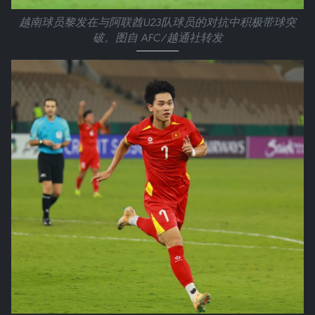
越南球员黎发在与阿联酋U23队球员的对抗中积极带球突
破。图自 AFC/越通社转发