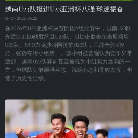
越南U23队挺进U23亚洲杯八强 球迷振奋
13/01/2026 04:22
在2026年U23亚洲杯决赛阶段A组比赛中，越南U23队
先后以2比0战胜约旦U23队、2比1击败吉尔吉斯斯坦
U23队、1比0力克沙特阿拉伯U23队，三战全胜积9
分，强势夺得小组第一。该小组被普遍认为竞争异常
激烈，越南U23队赛前甚至被视为小组实力最弱的一
方，但球队凭借顽强斗志、沉稳心态和高效发挥，创
造了历史性佳绩。