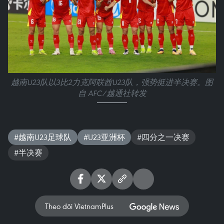
越南U23队以3比2力克阿联酋U23队，强势挺进半决赛。图
自 AFC/越通社转发
#越南U23足球队
#U23亚洲杯
#四分之一决赛
#半决赛
Theo dõi VietnamPlus