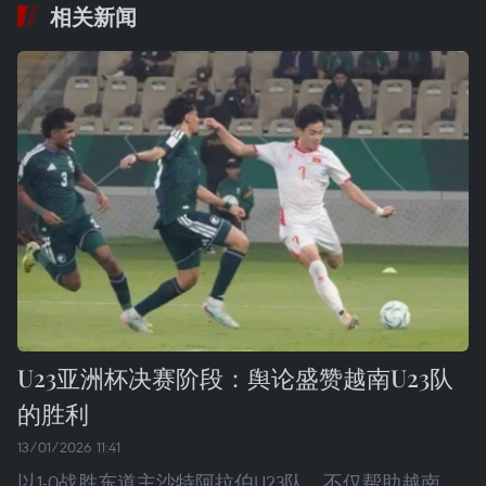
相关新闻
U23亚洲杯决赛阶段：舆论盛赞越南U23队
的胜利
13/01/2026 11:41
以1-0战胜东道主沙特阿拉伯U23队，不仅帮助越南