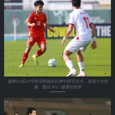
越南U23队21号球员明福在比赛中拼尽全力、表现十分积
极。图自 AFC/越通社转发