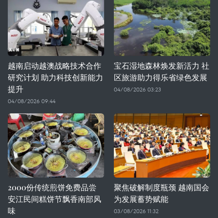
越南启动越澳战略技术合作
宝石湿地森林焕发新活力 社
研究计划 助力科技创新能力
区旅游助力得乐省绿色发展
提升
04/08/2026 03:23
04/08/2026 09:44
2000份传统煎饼免费品尝
聚焦破解制度瓶颈 越南国会
安江民间糕饼节飘香南部风
为发展蓄势赋能
味
03/08/2026 11:32