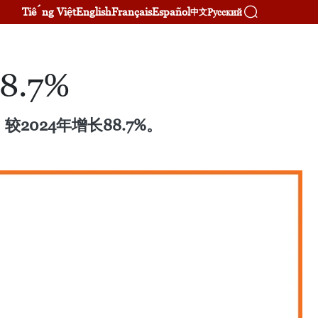
Tiếng Việt
English
Français
Español
Русский
中文
.7%
2024年增长88.7%。