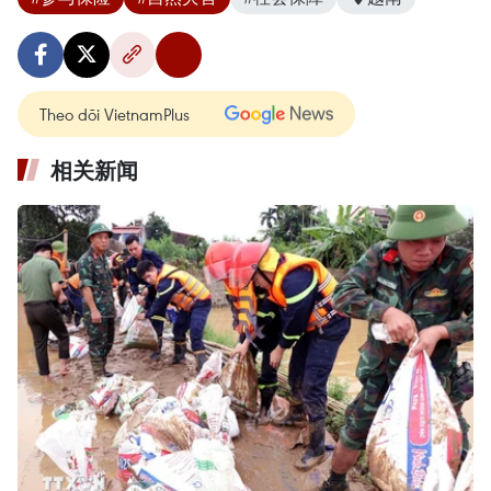
Theo dõi VietnamPlus
相关新闻