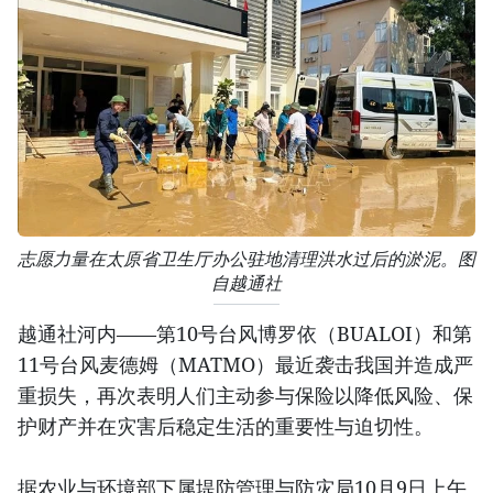
志愿力量在太原省卫生厅办公驻地清理洪水过后的淤泥。图
自越通社
越通社河内——第10号台风博罗依（BUALOI）和第
11号台风麦德姆（MATMO）最近袭击我国并造成严
重损失，再次表明人们主动参与保险以降低风险、保
护财产并在灾害后稳定生活的重要性与迫切性。
据农业与环境部下属堤防管理与防灾局10月9日上午