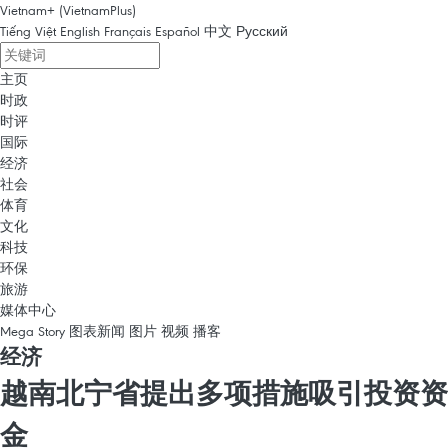
Vietnam+ (VietnamPlus)
Tiếng Việt
English
Français
Español
中文
Русский
主页
时政
时评
国际
经济
社会
体育
文化
科技
环保
旅游
媒体中心
Mega Story
图表新闻
图片
视频
播客
经济
越南北宁省提出多项措施吸引投资资
金