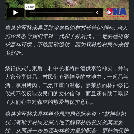
嘉莱省亚格来县亚牌乡奥格朗村村长
普伊·维特
:
老人
们经常教导我们年轻一代和子孙后代，一定要懂得保
护森林环境，不能乱砍滥伐，因为森林给村民带来很
多好处。
祭祀仪式结束后，村中长者将白酒供奉给神灵，并与
大家分享供品。村民们齐聚神圣的林地中，一起品尝
酒，享用烤肉，气氛庄重而温馨。嘉莱族的林神祭祀
仪式不仅反映农民们的文化信仰，而且还有助于唤起
了人们心中对森林的热爱与保护意识。
嘉莱省亚格来县林检分局副局长阮英俊：“林神祭祀
仪式有助于村民更深入地了解森林的意义及其重要
性，从而进一步加强与林检力量的配合，更好地保护