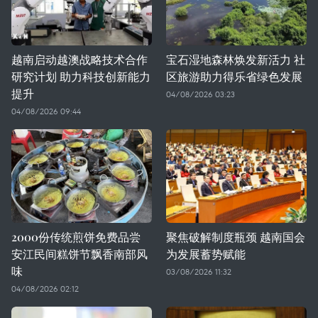
越南启动越澳战略技术合作
宝石湿地森林焕发新活力 社
研究计划 助力科技创新能力
区旅游助力得乐省绿色发展
提升
04/08/2026 03:23
04/08/2026 09:44
2000份传统煎饼免费品尝
聚焦破解制度瓶颈 越南国会
安江民间糕饼节飘香南部风
为发展蓄势赋能
味
03/08/2026 11:32
04/08/2026 02:12