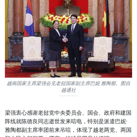
越南国家主席梁强会见老挝国家副主席巴妮·雅陶都。图自
越通社
梁强衷心感谢老挝党中央委员会、国会、政府和建国
阵线就陈德良同志逝世发来唁电，特别是派遣巴妮·
雅陶都副主席率团前来吊唁，体现了越老两党、两国