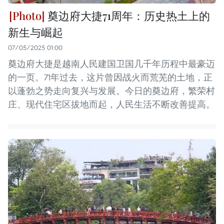
奠边府大捷71周年：历史热土上的
新生与崛起
07/05/2025 01:00
奠边府大捷是越南人民建国卫国几千年历程中最豪迈
的一页。71年过去，这片曾因战火而荒芜的土地，正
以蓬勃之势走向复兴与发展。今日的奠边府，繁荣村
庄、现代住宅区拔地而起，人民生活不断改善提高。