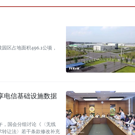
区占地面积496.1公顷，
享电信基础设施数据
午，国会分组讨论《〈无线
术转让法〉若干条款修改补充