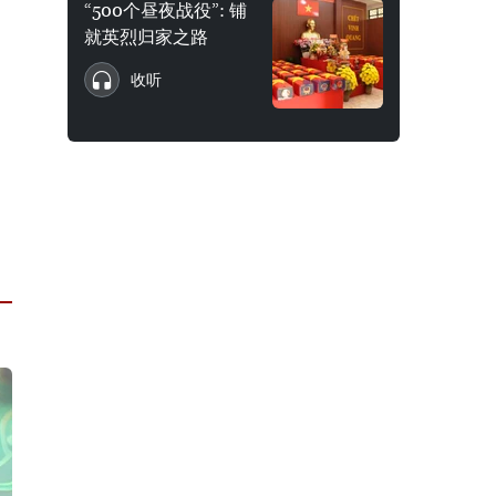
“500个昼夜战役”: 铺
就英烈归家之路
收听