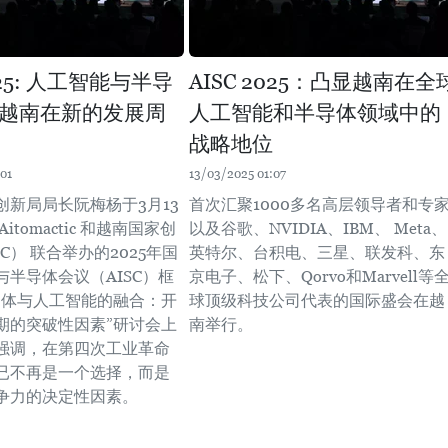
2025: 人工智能与半导
AISC 2025：凸显越南在全
越南在新的发展周
人工智能和半导体领域中的
战略地位
01
13/03/2025 01:07
创新局局长阮梅杨于3月13
首次汇聚1000多名高层领导者和专
itomactic 和越南国家创
以及谷歌、NVIDIA、IBM、 Meta、
IC） 联合举办的2025年国
英特尔、台积电、三星、联发科、东
与半导体会议（AISC）框
京电子、松下、Qorvo和Marvell等
导体与人工智能的融合：开
球顶级科技公司代表的国际盛会在越
期的突破性因素”研讨会上
南举行。
强调，在第四次工业革命
已不再是一个选择，而是
争力的决定性因素。