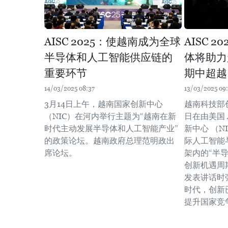
AISC 2025：使越南成为全球
AISC 
半导体和人工智能供应链的
体将助力
重要环节
期中超越
14/03/2025 08:37
13/03/2025 09:
3月14日上午，越南国家创新中心
越南科技部
（NIC）在河内举行主题为“越南在新
日在由美国 A
时代主动发展半导体和人工智能产业”
新中心 （N
的政策论坛。越南政府总理范明政出
际人工智能
席论坛。
架内的“半
创新机遇周
发表讲话时
时代，创新
提升国家竞