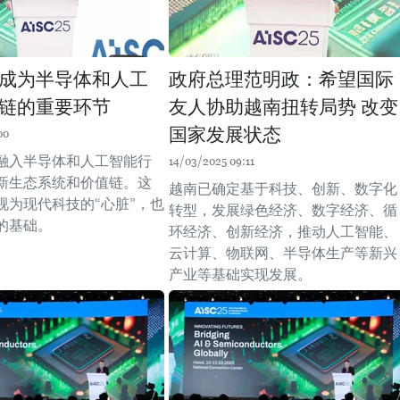
成为半导体和人工
政府总理范明政：希望国际
链的重要环节
友人协助越南扭转局势 改变
国家发展状态
00
融入半导体和人工智能行
14/03/2025 09:11
新生态系统和价值链。这
越南已确定基于科技、创新、数字化
视为现代科技的“心脏”，也
转型，发展绿色经济、数字经济、循
的基础。
环经济、创新经济，推动人工智能、
云计算、物联网、半导体生产等新兴
产业等基础实现发展。