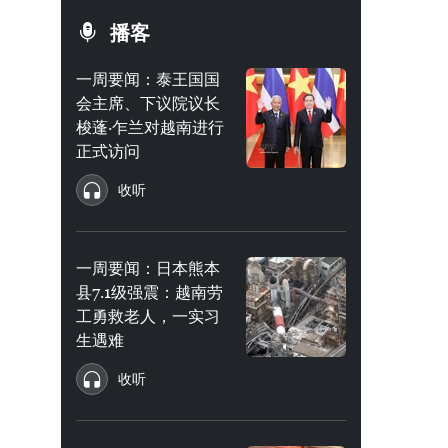
播客
一周要闻：泰王国国
会主席、下议院议长
梭蓬·乍兰对越南进行
正式访问
收听
一周要闻：日本熊本
县7.1级强震：越南劳
工勇救老人，一实习
生遇难
收听