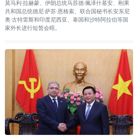
莫马利·拉赫蒙、伊朗总统马苏德·佩泽什基安、刚果
共和国总统德尼·萨苏-恩格索、联合国秘书长安东尼
奥·古特雷斯和印度尼西亚、泰国和沙特阿拉伯等国
家外长进行短暂会晤。