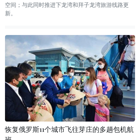
空间；与此同时推进下龙湾和拜子龙湾旅游线路更
新。
恢复俄罗斯11个城市飞往芽庄的多趟包机航
班