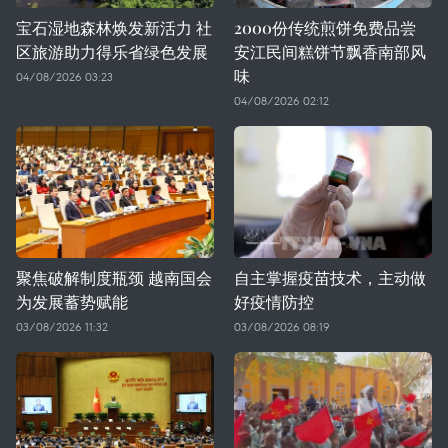
宝石湿地森林焕发新活力 社
2000份传统煎饼免费品尝
区旅游助力得乐省绿色发展
安江民间糕饼节飘香南部风
味
04/08/2026 03:23
04/08/2026 02:12
聚焦破解制度瓶颈 越南国会
自主掌握疫苗技术，主动做
为发展蓄势赋能
好疫情防控
03/08/2026 11:32
03/08/2026 08:19