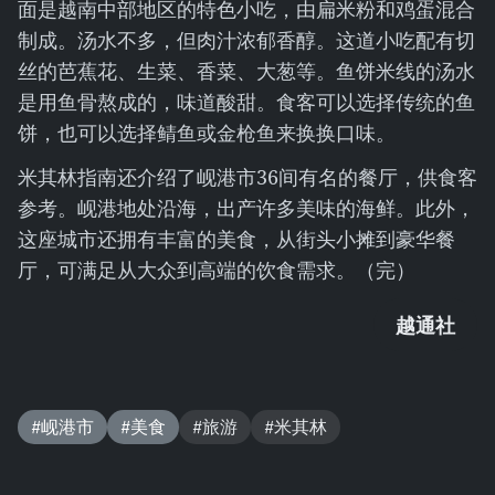
面是越南中部地区的特色小吃，由扁米粉和鸡蛋混合
制成。汤水不多，但肉汁浓郁香醇。这道小吃配有切
丝的芭蕉花、生菜、香菜、大葱等。鱼饼米线的汤水
是用鱼骨熬成的，味道酸甜。食客可以选择传统的鱼
饼，也可以选择鲭鱼或金枪鱼来换换口味。
米其林指南还介绍了岘港市36间有名的餐厅，供食客
参考。岘港地处沿海，出产许多美味的海鲜。此外，
这座城市还拥有丰富的美食，从街头小摊到豪华餐
厅，可满足从大众到高端的饮食需求。（完）
越通社
#岘港市
#美食
#旅游
#米其林