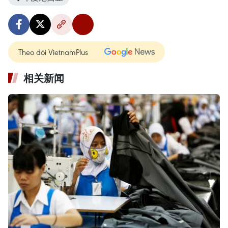
Theo dõi VietnamPlus
相关新闻