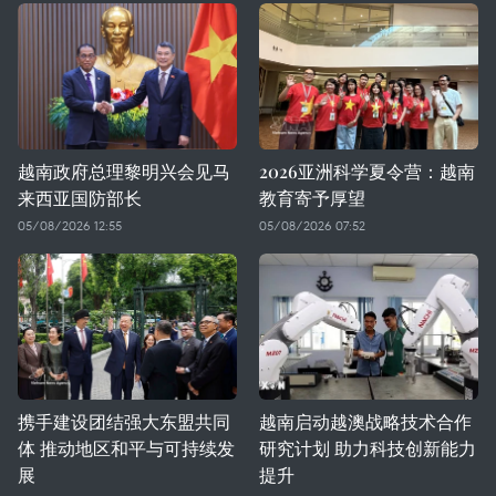
越南政府总理黎明兴会见马
2026亚洲科学夏令营：越南
来西亚国防部长
教育寄予厚望
05/08/2026 12:55
05/08/2026 07:52
携手建设团结强大东盟共同
越南启动越澳战略技术合作
体 推动地区和平与可持续发
研究计划 助力科技创新能力
展
提升