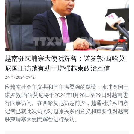
越南驻柬埔寨大使阮辉曾：诺罗敦·西哈莫
尼国王访越有助于增强越柬政治互信
27/11/2024 09:12
应越南社会主义共和国主席梁强的邀请，柬埔寨国王
诺罗敦·西哈莫尼将于2024年11月28日至29日对越南进
行国事访问。在西哈莫尼访越前夕，越通社驻柬埔寨
记者已就此次访问对越柬关系的意义和重要性对越南
驻柬埔寨大使阮辉曾进行采访。