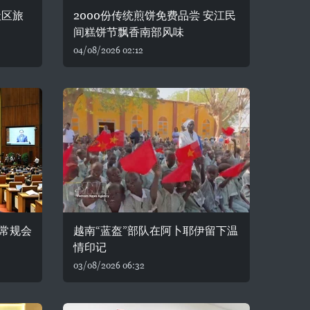
社区旅
2000份传统煎饼免费品尝 安江民
间糕饼节飘香南部风味
04/08/2026 02:12
常规会
越南“蓝盔”部队在阿卜耶伊留下温
情印记
03/08/2026 06:32