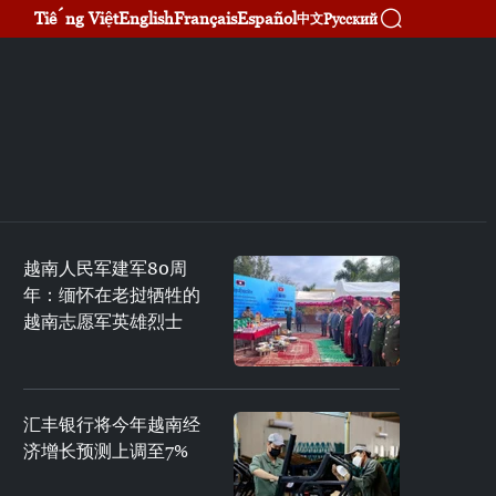
Tiếng Việt
English
Français
Español
Русский
中文
越南人民军建军80周
年：缅怀在老挝牺牲的
越南志愿军英雄烈士
汇丰银行将今年越南经
济增长预测上调至7%