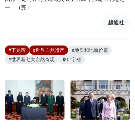
一。（完）
越通社
#下龙湾
#世界自然遗产
#地质和地貌价值
#世界新七大自然奇观
广宁省
越南党和国家领导人吊唁老
越共中央总书记、国家主席
挝国会主席赛宋蓬·丰威汉同
苏林会见澳大利亚新南威尔