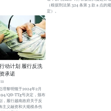
（根据刑法第 324 条第 3 款 a 点的
定）。
行动计划 履行反洗
资承诺
:55
理黎明慨于2024年2月
94/QĐ-TTg号决定，颁布
划，履行越南政府关于反
怖主义融资和大规模杀伤