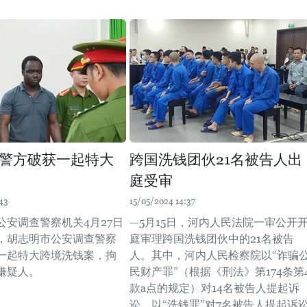
警方破获一起特大
跨国洗钱团伙21名被告人出
庭受审
43
15/05/2024 14:37
公安调查警察机关4月27日
—5月15日，河内人民法院一审公开
，胡志明市公安调查警察
庭审理跨国洗钱团伙中的21名被告
一起特大跨境洗钱案，拘
人。其中，河内人民检察院以“诈骗
罪嫌疑人。
民财产罪”（根据《刑法》第174条第
款a点的规定）对14名被告人提起诉
讼，以“洗钱罪”对7名被告人提起诉