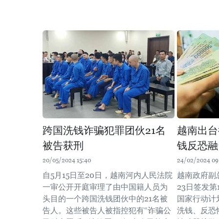
跨国洗钱诈骗犯罪团伙21名
越南出台
被告获刑
钱反恐融
20/05/2024 15:40
24/02/2024 09
自5月15日至20日，越南河内人民法院
越南政府副总
一审公开开庭审理了由中国籍人员为
23日签发第1
头目的一个跨国洗钱团伙中的21名被
国家行动计
告人。这些被告人被指控犯有“诈骗公
洗钱、反恐