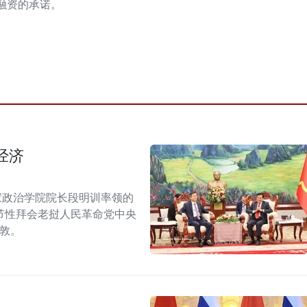
融资的承诺。
经济
家政治学院院长段明训率领的
节性拜会老挝人民革命党中央
潘敦。