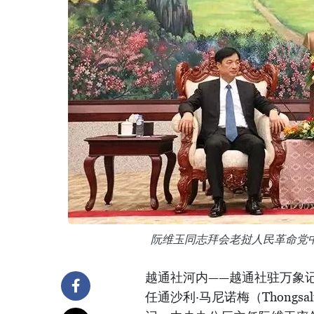
阮维玉同志拜会老挝人民革命党
越通社河内——越通社驻万象
任通沙利·马尼诺梅（Thongsa