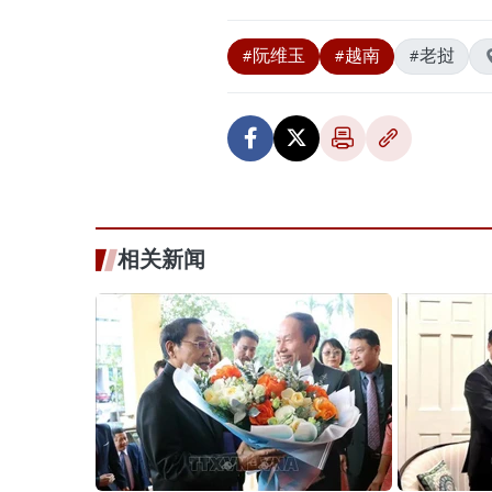
#阮维玉
#越南
#老挝
相关新闻