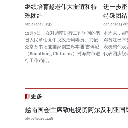
继续培育越老伟大友谊和特
进一步密
殊团结
特殊团结
05/12/2024 11:52
02/12/2024 08
12月5日，在对越南进行工作访问的老
本周末，越
挝人民革命党中央政治局委员、书记
邓黄江已率
处常务书记兼国家副主席本通·吉玛尼
表机构代表
（Bounthong Chitmany）对海防市进
代表团庆祝
行工作访问。
更多
越南国会主席致电祝贺阿尔及利亚国
06/08/2026 11:28