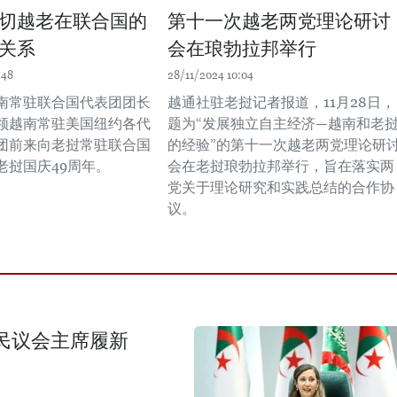
切越老在联合国的
第十一次越老两党理论研讨
关系
会在琅勃拉邦举行
:48
28/11/2024 10:04
南常驻联合国代表团团长
越通社驻老挝记者报道，11月28日，
领越南常驻美国纽约各代
题为“发展独立自主经济—越南和老
团前来向老挝常驻联合国
的经验”的第十一次越老两党理论研
老挝国庆49周年。
会在老挝琅勃拉邦举行，旨在落实两
党关于理论研究和实践总结的合作协
议。 ​
民议会主席履新