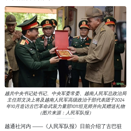
越共中央书记处书记、中央军委常委、越南人民军总政治局
主任郑文决上将及越南人民军高级政治干部代表团于2024
年10月造访古巴革命武装力量部1011坦克师并向其赠送礼物
（图片来源：人民军队报）
越通社河内 ——《人民军队报》日前介绍了古巴驻