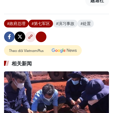
越通社
#政府总理
#第七军区
#演习事故
#处置
Theo dõi VietnamPlus
相关新闻