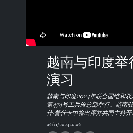
越南与印度举
演习
越南与印度2024年联合国维和双
第474号工兵旅总部举行。越南
什·普什卡中将出席并共同主持开
06/11/2024 10:06