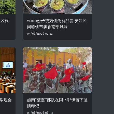
社区旅
2000份传统煎饼免费品尝 安江民
间糕饼节飘香南部风味
04/08/2026 02:12
常规会
越南“蓝盔”部队在阿卜耶伊留下温
情印记
03/08/2026 06:32