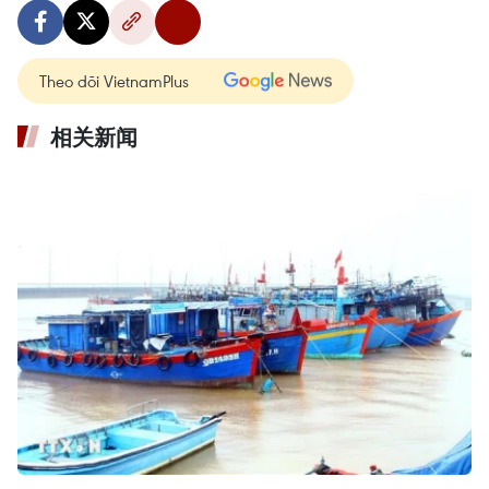
Theo dõi VietnamPlus
相关新闻