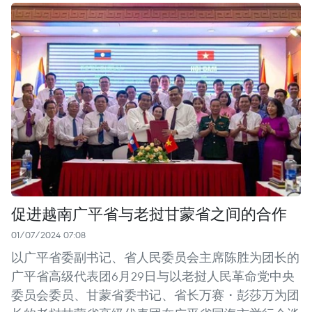
促进越南广平省与老挝甘蒙省之间的合作
01/07/2024 07:08
以广平省委副书记、省人民委员会主席陈胜为团长的
广平省高级代表团6月29日与以老挝人民革命党中央
委员会委员、甘蒙省委书记、省长万赛・彭莎万为团