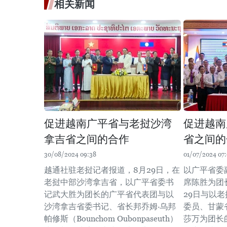
相关新闻
促进越南广平省与老挝沙湾
促进越南
拿吉省之间的合作
省之间的
30/08/2024 09:38
01/07/2024 07
越通社驻老挝记者报道，8月29日，在
以广平省委
老挝中部沙湾拿吉省，以广平省委书
席陈胜为团
记武大胜为团长的广平省代表团与以
29日与以
沙湾拿吉省委书记、省长邦乔姆·乌邦
委员、甘蒙
帕修斯（Bounchom Oubonpaseuth）
莎万为团长