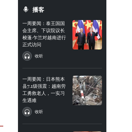
播客
一周要闻：泰王国国
会主席、下议院议长
梭蓬·乍兰对越南进行
正式访问
收听
一周要闻：日本熊本
县7.1级强震：越南劳
工勇救老人，一实习
生遇难
收听