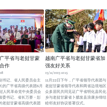
广平省与老挝甘蒙
越南广平省与老挝甘蒙省加
合作
强友好关系
:08
23/11/2023 10:15
副书记、省人民委员会主
11月22日下午，广平省领导代表团与
长的广平省高级代表团6月
老挝甘蒙省领导代表和两省边境地区
老挝人民革命党中央委员会
众多居民共同见证广平省明化县民化
省委书记、省长万赛・彭
乡与老挝甘蒙省卜腊发县浪康乡缔结
的老挝甘蒙省高级代表团
睦邻友好协议签署仪式。 ​