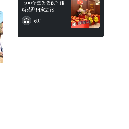
“500个昼夜战役”: 铺
就英烈归家之路
收听