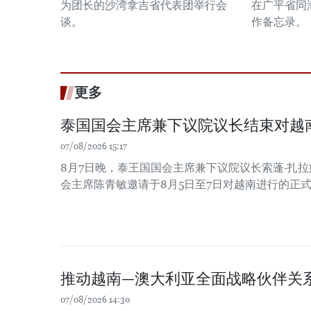
为团长的沙湾拿吉省代表团举行会
在广平省同
谈。
作备忘录。
更多
泰国国会主席兼下议院议长结束对越
07/08/2026 15:17
8月7日晚，泰王国国会主席兼下议院议长索蓬·扎
会主席陈青敏邀请于8月5日至7日对越南进行的正
推动越南—澳大利亚全面战略伙伴关
07/08/2026 14:30