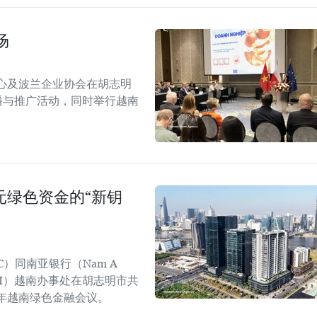
场
心及波兰企业协会在胡志明
！”传播与推广活动，同时举行越南
美元绿色资金的“新钥
C）同南亚银行（Nam A
GGGI）越南办事处在胡志明市共
6年越南绿色金融会议。