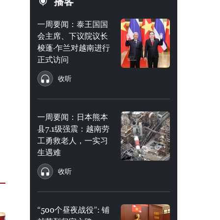
播客
一周要闻：泰王国国
会主席、下议院议长
梭蓬·乍兰对越南进行
正式访问
收听
一周要闻：日本熊本
县7.1级强震：越南劳
工勇救老人，一实习
生遇难
收听
“500个昼夜战役”: 铺