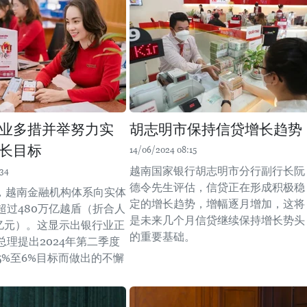
业多措并举努力实
胡志明市保持信贷增长趋势
长目标
14/06/2024 08:15
越南国家银行胡志明市分行副行长阮
:34
德令先生评估，信贷正在形成积极稳
月，越南金融机构体系向实体
定的增长趋势，增幅逐月增加，这将
超过480万亿越盾（折合人
是未来几个月信贷继续保持增长势头
.4亿元）。这显示出银行业正
的重要基础。
总理提出2024年第二季度
5%至6%目标而做出的不懈