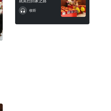
就英烈归家之路
收听