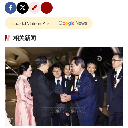
Theo dõi VietnamPlus
相关新闻