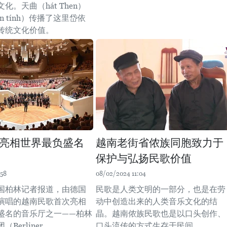
化。天曲（hát Then）
n tính）传播了这里岱依
传统文化价值。
亮相世界最负盛名
越南老街省侬族同胞致力于
保护与弘扬民歌价值
:58
08/02/2024 11:04
国柏林记者报道，由德国
民歌是人类文明的一部分，也是在劳
演唱的越南民歌首次亮相
动中创造出来的人类音乐文化的结
盛名的音乐厅之一——柏林
晶。越南侬族民歌也是以口头创作、
Berliner
口头流传的方式生存于民间。