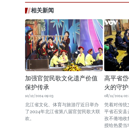
相关新闻
加强官贺民歌文化遗产价值
高平省岱
保护传承
火的守护
10/12/2024 09:03
08/11/2024 02
北江省文化、体育与旅游厅近日举办
凭着对传统
了2024年北江省第八届官贺民歌大联
平省石安县
欢。
孜不倦地收
授给热爱当