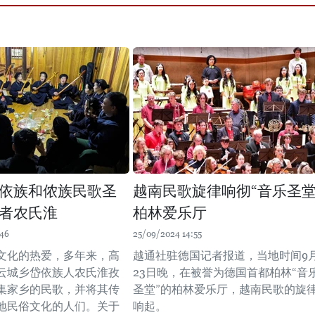
依族和侬族民歌圣
越南民歌旋律响彻“音乐圣堂
者农氏淮
柏林爱乐厅
:46
25/09/2024 14:55
文化的热爱，多年来，高
越通社驻德国记者报道，当地时间9
云城乡岱依族人农氏淮孜
23日晚，在被誉为德国首都柏林“音
集家乡的民歌，并将其传
圣堂”的柏林爱乐厅，越南民歌的旋
地民俗文化的人们。关于
响起。