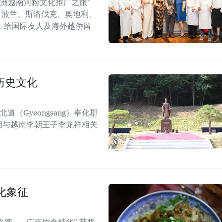
年欧洲越南河粉文化推广之旅”
6）在捷克、波兰、斯洛伐克、奥地利、
，给国际友人及海外越侨留
历史文化
道（Gyeongsang）奉化郡
），利用与越南李朝王子李龙祥相关
化象征