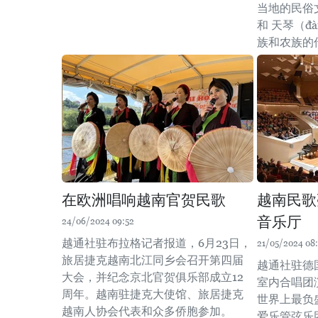
当地的民俗文
和 天琴（đà
族和农族的
在欧洲唱响越南官贺民歌
越南民歌
音乐厅
24/06/2024 09:52
越通社驻布拉格记者报道，6月23日，
21/05/2024 08
旅居捷克越南北江同乡会召开第四届
越通社驻德
大会，并纪念京北官贺俱乐部成立12
室内合唱团
周年。越南驻捷克大使馆、旅居捷克
世界上最负
越南人协会代表和众多侨胞参加。
爱乐管弦乐团（