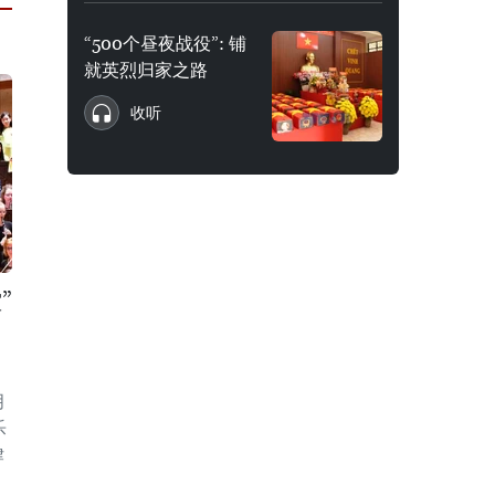
“500个昼夜战役”: 铺
就英烈归家之路
收听
”
月
乐
律