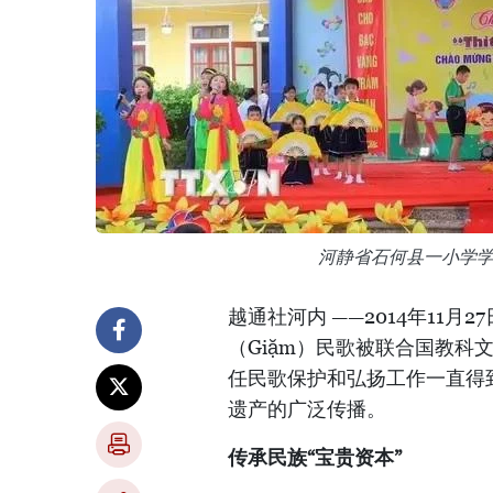
河静省石何县一小学
越通社河内 ——2014年11
（Giặm）民歌被联合国教
任民歌保护和弘扬工作一直得
遗产的广泛传播。
传承民族“宝贵资本”