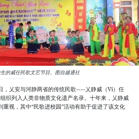
学生的威任民歌文艺节目。图自越通社
月27日，乂安与河静两省的传统民歌——乂静威（Ví）任
科文组织列入人类非物质文化遗产名录。十年来，乂静威
到重视，其中“民歌进校园”活动有助于促进了该文化