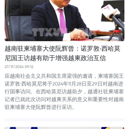
越南驻柬埔寨大使阮辉曾：诺罗敦·西哈莫
尼国王访越有助于增强越柬政治互信
27/11/2024 09:12
应越南社会主义共和国主席梁强的邀请，柬埔寨国王
诺罗敦·西哈莫尼将于2024年11月28日至29日对越南进
行国事访问。在西哈莫尼访越前夕，越通社驻柬埔寨
记者已就此次访问对越柬关系的意义和重要性对越南
驻柬埔寨大使阮辉曾进行采访。