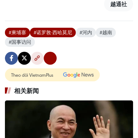
越通社
#柬埔寨
#诺罗敦·西哈莫尼
#河内
#越南
#国事访问
Theo dõi VietnamPlus
相关新闻