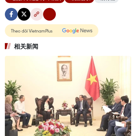
Theo dõi VietnamPlus
相关新闻