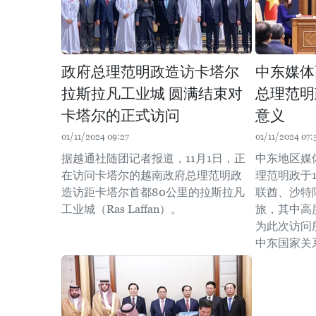
政府总理范明政造访卡塔尔
中东媒体
拉斯拉凡工业城 圆满结束对
总理范明
卡塔尔的正式访问
意义
01/11/2024 09:27
01/11/2024 07:
据越通社随团记者报道，11月1日，正
中东地区媒
在访问卡塔尔的越南政府总理范明政
理范明政于1
造访距卡塔尔首都80公里的拉斯拉凡
联酋、沙特
工业城（Ras Laffan）。
旅，其中高
为此次访问
中东国家关