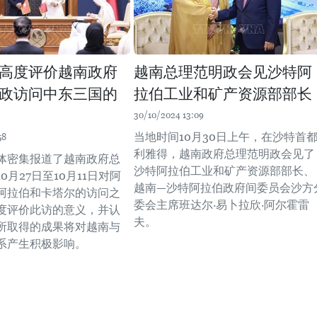
高度评价越南政府
越南总理范明政会见沙特阿
政访问中东三国的
拉伯工业和矿产资源部部长
30/10/2024 13:09
当地时间10月30日上午，在沙特首
58
利雅得，越南政府总理范明政会见了
体密集报道了越南政府总
沙特阿拉伯工业和矿产资源部部长、
0月27日至10月11日对阿
越南—沙特阿拉伯政府间委员会沙方
阿拉伯和卡塔尔的访问之
委会主席班达尔·易卜拉欣·阿尔霍雷
度评价此访的意义，并认
夫。
所取得的成果将对越南与
系产生积极影响。