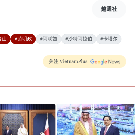
越通社
青山
#范明政
#阿联酋
#沙特阿拉伯
#卡塔尔
关注 VietnamPlus