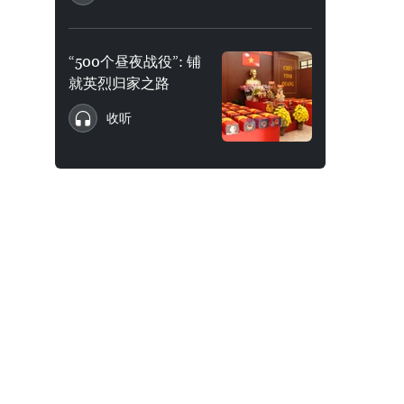
“500个昼夜战役”: 铺
就英烈归家之路
收听