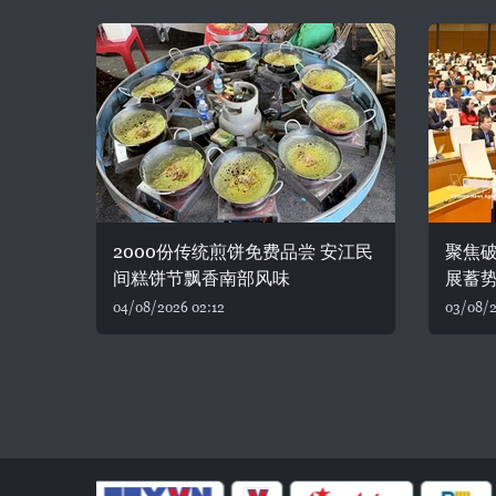
2000份传统煎饼免费品尝 安江民
聚焦破
间糕饼节飘香南部风味
展蓄
04/08/2026 02:12
03/08/2