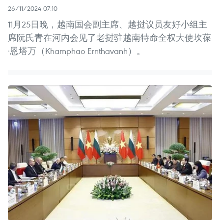
26/11/2024 07:10
11月25日晚，越南国会副主席、越挝议员友好小组主
席阮氏青在河内会见了老挝驻越南特命全权大使坎葆
·恩塔万（Khamphao Ernthavanh）。