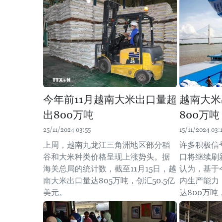
今年前11月越南大米出口量超
越南大米
出800万吨
800万吨
25/11/2024 03:55
15/11/2024 03:
上周，越南九龙江三角洲地区部分稻
许多积极信
谷和大米种类价格呈现上涨势头。据
口将继续刷
海关总局的统计数，截至11月15日，越
认为，基于
南大米出口量达805万吨，创汇50.5亿
内生产能力
美元。
达800万吨