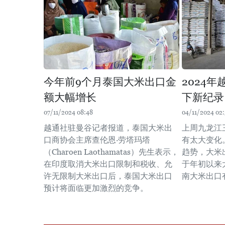
今年前9个月泰国大米出口金
2024
额大幅增长
下新纪录
07/11/2024 08:48
04/11/2024 02:
越通社驻曼谷记者报道，泰国大米出
上周九龙江
口商协会主席查伦恩·劳塔玛塔
有太大变化
（Charoen Laothamatas）先生表示，
趋势，大米
在印度取消大米出口限制和税收、允
于年初以来
许无限制大米出口后，泰国大米出口
南大米出口
预计将面临更加激烈的竞争。