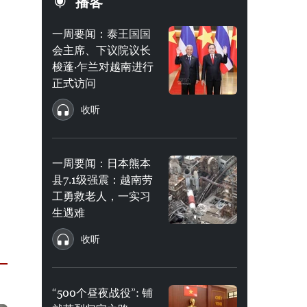
播客
一周要闻：泰王国国
会主席、下议院议长
梭蓬·乍兰对越南进行
正式访问
收听
一周要闻：日本熊本
县7.1级强震：越南劳
工勇救老人，一实习
生遇难
收听
“500个昼夜战役”: 铺