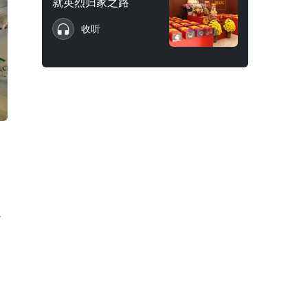
就英烈归家之路
收听
价