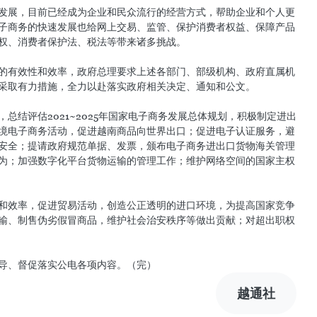
步加强对电子商务的监管 图自越通社
25日签发第119号公电（119/CD-TTg），要求工贸部、公安部、财
资部、交通运输部的各位部长及各省和中央直辖市人民委员会主席进