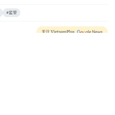
发展，目前已经成为企业和民众流行的经营方式，帮助企业和个人更
子商务的快速发展也给网上交易、监管、保护消费者权益、保障产品
权、消费者保护法、税法等带来诸多挑战。
的有效性和效率，政府总理要求上述各部门、部级机构、政府直属机
采取有力措施，全力以赴落实政府相关决定、通知和公文。
总结评估2021~2025年国家电子商务发展总体规划，积极制定进出
境电子商务活动，促进越南商品向世界出口；促进电子认证服务，避
安全；提请政府规范单据、发票，颁布电子商务进出口货物海关管理
为；加强数字化平台货物运输的管理工作；维护网络空间的国家主权
和效率，促进贸易活动，创造公正透明的进口环境，为提高国家竞争
输、制售伪劣假冒商品，维护社会治安秩序等做出贡献；对超出职权
导、督促落实公电各项内容。（完）