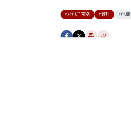
一步加强对电子商务的监督管理。
公电指出，近年来，越南电子商务迅速
容易地向消费者推介和交付产品。但电
质量、打击假冒伪劣商品、侵犯知识产
为进一步提高在电子商务领域国家管理
关及各省和中央直辖市根据职责分工，
具体的是，核查贸易法及相关法律文件，
口商品电子商务交易管理政策，推动跨
免税款流失，加强电子商务活动的网络
条例；严格处理电子商务领域的违法行
等。
与此同时，提高电子商务管理的有效性
力、打击走私、贸易欺诈、非法跨境运
范围的问题及时向政府总理汇报。
政府总理指派政府副总理裴青山直接指